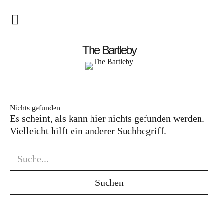
Startseite
The Bartleby
About
Menschen
Nichts gefunden
Es scheint, als kann hier nichts gefunden werden.
Kunst
Vielleicht hilft ein anderer Suchbegriff.
Atelierbesuch
Literatur
Papier & Stift
Lebensfreude