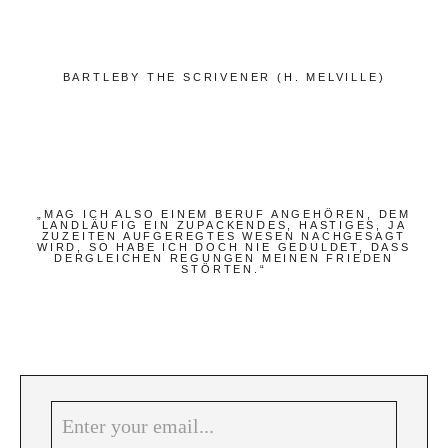
Bücher
Papierwaren
Stifte & Zubehör
BARTLEBY THE SCRIVENER (H. MELVILLE)
Schreiben & Reisen
Hotels
Cafés
„MAG ICH ALSO EINEM BERUF ANGEHÖREN, DEM
LANDLÄUFIG EIN ZUPACKENDES, HASTIGES, JA
Unterwegs
ZUZEITEN AUFGEREGTES WESEN NACHGESAGT
WIRD, SO HABE ICH DOCH NIE GEDULDET, DASS
DERGLEICHEN REGUNGEN MEINEN FRIEDEN
Zeitgeist
STÖRTEN.“
Deutsch