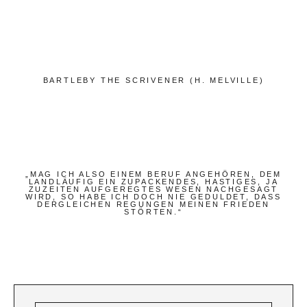
Bücher
Papierwaren
Stifte & Zubehör
Schreiben & Reisen
BARTLEBY THE SCRIVENER (H. MELVILLE)
Hotels
Cafés
Unterwegs
„MAG ICH ALSO EINEM BERUF ANGEHÖREN, DEM
LANDLÄUFIG EIN ZUPACKENDES, HASTIGES, JA
Zeitgeist
ZUZEITEN AUFGEREGTES WESEN NACHGESAGT
WIRD, SO HABE ICH DOCH NIE GEDULDET, DASS
DERGLEICHEN REGUNGEN MEINEN FRIEDEN
STÖRTEN.“
Deutsch