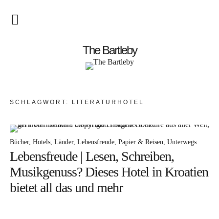
Startseite
The Bartleby
About
Menschen
SCHLAGWORT:
LITERATURHOTEL
Kunst
Atelierbesuch
Bücher
Hotels
Länder
Lebensfreude
Papier & Reisen
Unterwegs
Lebensfreude | Lesen, Schreiben,
Literatur
Musikgenuss? Dieses Hotel in Kroatien
Papier & Stift
bietet all das und mehr
Lebensfreude