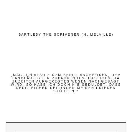
Bücher
Papierwaren
Stifte & Zubehör
Schreiben & Reisen
BARTLEBY THE SCRIVENER (H. MELVILLE)
Hotels
Cafés
Unterwegs
„MAG ICH ALSO EINEM BERUF ANGEHÖREN, DEM
LANDLÄUFIG EIN ZUPACKENDES, HASTIGES, JA
Zeitgeist
ZUZEITEN AUFGEREGTES WESEN NACHGESAGT
WIRD, SO HABE ICH DOCH NIE GEDULDET, DASS
DERGLEICHEN REGUNGEN MEINEN FRIEDEN
STÖRTEN.“
Deutsch