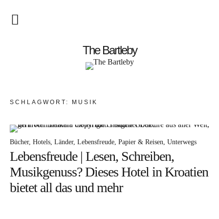
Startseite
The Bartleby
About
Menschen
SCHLAGWORT:
MUSIK
Kunst
Atelierbesuch
Bücher
Hotels
Länder
Lebensfreude
Papier & Reisen
Unterwegs
Lebensfreude | Lesen, Schreiben,
Literatur
Musikgenuss? Dieses Hotel in Kroatien
Papier & Stift
bietet all das und mehr
Lebensfreude