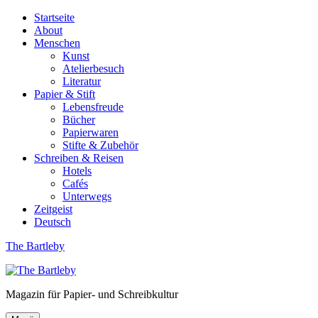
Startseite
About
Menschen
Kunst
Atelierbesuch
Literatur
Papier & Stift
Lebensfreude
Bücher
Papierwaren
Stifte & Zubehör
Schreiben & Reisen
Hotels
Cafés
Unterwegs
Zeitgeist
Deutsch
The Bartleby
Magazin für Papier- und Schreibkultur