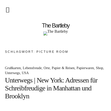
Startseite
The Bartleby
About
Menschen
SCHLAGWORT:
PICTURE ROOM
Kunst
Grußkarten
Lebensfreude
Orte
Papier & Reisen
Papierwaren
Shop
Atelierbesuch
Unterwegs
USA
Unterwegs | New York: Adressen für
Literatur
Schreibfreudige in Manhattan und
Papier & Stift
Brooklyn
Lebensfreude