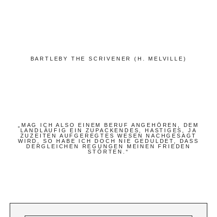
Bücher
Papierwaren
Stifte & Zubehör
Schreiben & Reisen
BARTLEBY THE SCRIVENER (H. MELVILLE)
Hotels
Cafés
Unterwegs
„MAG ICH ALSO EINEM BERUF ANGEHÖREN, DEM
Zeitgeist
LANDLÄUFIG EIN ZUPACKENDES, HASTIGES, JA
ZUZEITEN AUFGEREGTES WESEN NACHGESAGT
WIRD, SO HABE ICH DOCH NIE GEDULDET, DASS
DERGLEICHEN REGUNGEN MEINEN FRIEDEN
STÖRTEN.“
Deutsch