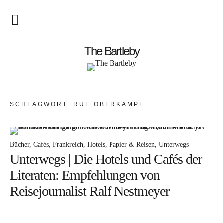
Startseite
The Bartleby
About
Menschen
SCHLAGWORT:
RUE OBERKAMPF
Kunst
Atelierbesuch
Bücher
Cafés
Frankreich
Hotels
Papier & Reisen
Unterwegs
Unterwegs | Die Hotels und Cafés der
Literatur
Literaten: Empfehlungen von
Papier & Stift
Reisejournalist Ralf Nestmeyer
Lebensfreude