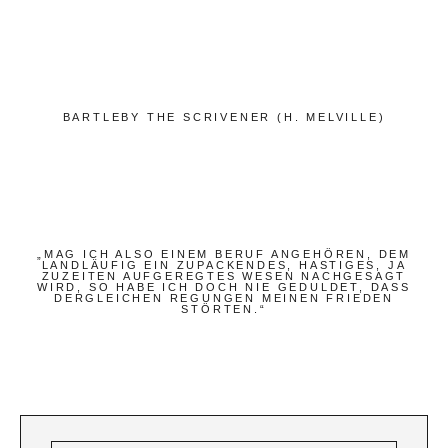
Bücher
Papierwaren
Stifte & Zubehör
Schreiben & Reisen
BARTLEBY THE SCRIVENER (H. MELVILLE)
Hotels
Cafés
Unterwegs
„MAG ICH ALSO EINEM BERUF ANGEHÖREN, DEM
LANDLÄUFIG EIN ZUPACKENDES, HASTIGES, JA
Zeitgeist
ZUZEITEN AUFGEREGTES WESEN NACHGESAGT
WIRD, SO HABE ICH DOCH NIE GEDULDET, DASS
DERGLEICHEN REGUNGEN MEINEN FRIEDEN
STÖRTEN.“
Deutsch