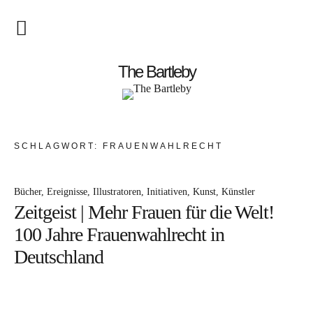
Startseite
The Bartleby
About
Menschen
SCHLAGWORT:
FRAUENWAHLRECHT
Kunst
Bücher
Ereignisse
Illustratoren
Initiativen
Kunst
Künstler
Atelierbesuch
Zeitgeist | Mehr Frauen für die Welt!
Literatur
100 Jahre Frauenwahlrecht in
Papier & Stift
Deutschland
Lebensfreude