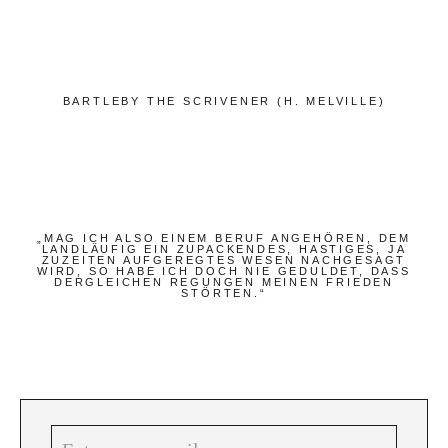
Bücher
Papierwaren
Stifte & Zubehör
BARTLEBY THE SCRIVENER (H. MELVILLE)
Schreiben & Reisen
Hotels
Cafés
Unterwegs
„MAG ICH ALSO EINEM BERUF ANGEHÖREN, DEM
LANDLÄUFIG EIN ZUPACKENDES, HASTIGES, JA
ZUZEITEN AUFGEREGTES WESEN NACHGESAGT
Zeitgeist
WIRD, SO HABE ICH DOCH NIE GEDULDET, DASS
DERGLEICHEN REGUNGEN MEINEN FRIEDEN
STÖRTEN.“
Deutsch
Englisch