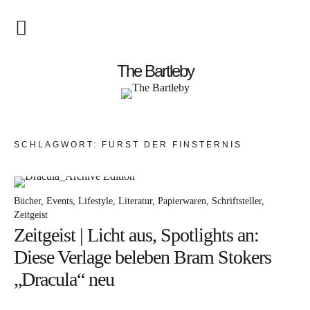
Startseite
The Bartleby
About
Menschen
SCHLAGWORT:
FÜRST DER FINSTERNIS
Kunst
Atelierbesuch
Bücher
Events
Lifestyle
Literatur
Papierwaren
Schriftsteller
Zeitgeist
Literatur
Zeitgeist | Licht aus, Spotlights an:
Papier & Stift
Diese Verlage beleben Bram Stokers
„Dracula“ neu
Lebensfreude