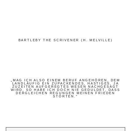
Bücher
Papierwaren
Stifte & Zubehör
Schreiben & Reisen
BARTLEBY THE SCRIVENER (H. MELVILLE)
Hotels
Cafés
Unterwegs
Zeitgeist
„MAG ICH ALSO EINEM BERUF ANGEHÖREN, DEM
LANDLÄUFIG EIN ZUPACKENDES, HASTIGES, JA
ZUZEITEN AUFGEREGTES WESEN NACHGESAGT
WIRD, SO HABE ICH DOCH NIE GEDULDET, DASS
DERGLEICHEN REGUNGEN MEINEN FRIEDEN
Deutsch
STÖRTEN.“
Englisch