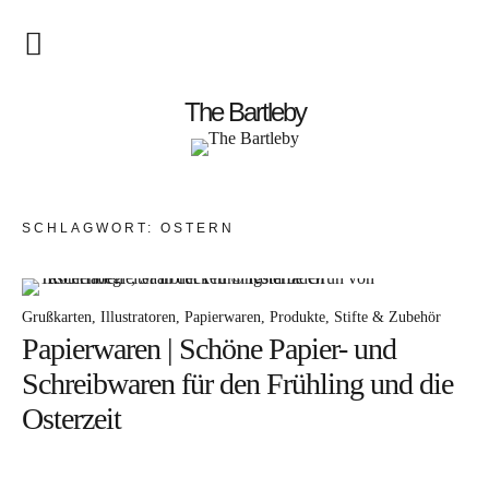
Startseite
The Bartleby
About
Menschen
SCHLAGWORT:
OSTERN
Kunst
Atelierbesuch
Grußkarten
Illustratoren
Papierwaren
Produkte
Stifte & Zubehör
Papierwaren | Schöne Papier- und
Literatur
Schreibwaren für den Frühling und die
Papier & Stift
Osterzeit
Lebensfreude