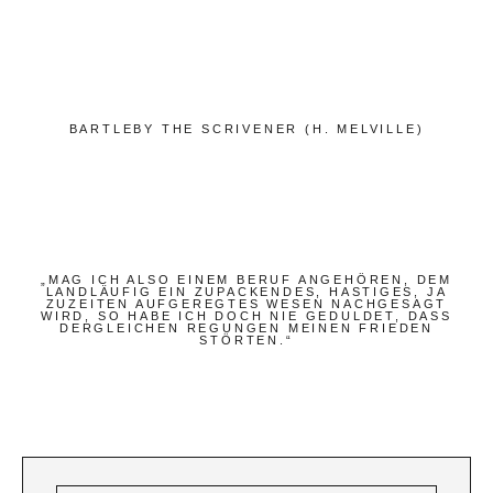
Bücher
Papierwaren
Stifte & Zubehör
Schreiben & Reisen
BARTLEBY THE SCRIVENER (H. MELVILLE)
Hotels
Cafés
Unterwegs
„MAG ICH ALSO EINEM BERUF ANGEHÖREN, DEM
LANDLÄUFIG EIN ZUPACKENDES, HASTIGES, JA
Zeitgeist
ZUZEITEN AUFGEREGTES WESEN NACHGESAGT
WIRD, SO HABE ICH DOCH NIE GEDULDET, DASS
DERGLEICHEN REGUNGEN MEINEN FRIEDEN
STÖRTEN.“
Deutsch
Englisch