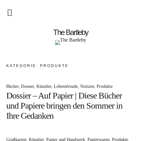
Startseite
The Bartleby
About
Menschen
KATEGORIE:
PRODUKTE
Kunst
Bücher
Dossier
Künstler
Lebensfreude
Notizen
Produkte
Atelierbesuch
Dossier – Auf Papier | Diese Bücher
Literatur
und Papiere bringen den Sommer in
Papier & Stift
Ihre Gedanken
Lebensfreude
Grußkarten
Künstler
Papier und Handwerk
Papierwaren
Produkte