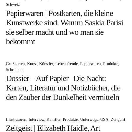
Bücher
Schweiz
Papierwaren | Postkarten, die kleine
Papierwaren
Kunstwerke sind: Warum Saskia Parisi
Stifte & Zubehör
sie selber macht und wo man sie
Schreiben & Reisen
bekommt
Hotels
Cafés
Grußkarten
Kunst
Künstler
Lebensfreude
Papierwaren
Produkte
Unterwegs
Schreiben
Dossier – Auf Papier | Die Nacht:
Zeitgeist
Karten, Literatur und Notizbücher, die
Deutsch
den Zauber der Dunkelheit vermitteln
Englisch
Illustratoren
Interview
Künstler
Produkte
Unterwegs
USA
Zeitgeist
Zeitgeist | Elizabeth Haidle, Art