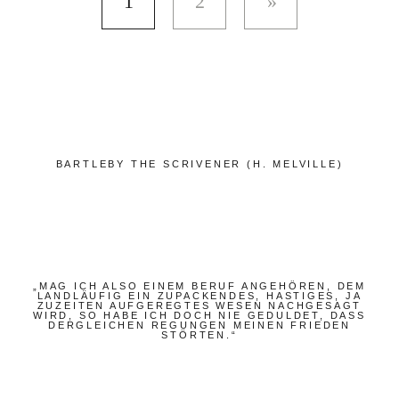
1
2
BARTLEBY THE SCRIVENER (H. MELVILLE)
„MAG ICH ALSO EINEM BERUF ANGEHÖREN, DEM
LANDLÄUFIG EIN ZUPACKENDES, HASTIGES, JA
ZUZEITEN AUFGEREGTES WESEN NACHGESAGT
WIRD, SO HABE ICH DOCH NIE GEDULDET, DASS
DERGLEICHEN REGUNGEN MEINEN FRIEDEN
STÖRTEN.“