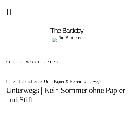
Startseite
The Bartleby
About
Menschen
SCHLAGWORT:
OZEKI
Kunst
Italien
Lebensfreude
Orte
Papier & Reisen
Unterwegs
Atelierbesuch
Unterwegs | Kein Sommer ohne Papier
Literatur
und Stift
Papier & Stift
Lebensfreude