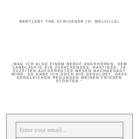
Bücher
Papierwaren
BARTLEBY THE SCRIVENER (H. MELVILLE)
Stifte & Zubehör
Schreiben & Reisen
Hotels
Cafés
„MAG ICH ALSO EINEM BERUF ANGEHÖREN, DEM
LANDLÄUFIG EIN ZUPACKENDES, HASTIGES, JA
ZUZEITEN AUFGEREGTES WESEN NACHGESAGT
Unterwegs
WIRD, SO HABE ICH DOCH NIE GEDULDET, DASS
DERGLEICHEN REGUNGEN MEINEN FRIEDEN
STÖRTEN.“
Zeitgeist
Deutsch