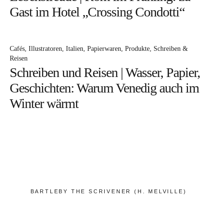
Bücher
Gast im Hotel „Crossing Condotti“
Papierwaren
Stifte & Zubehör
Cafés
Illustratoren
Italien
Papierwaren
Produkte
Schreiben &
Schreiben & Reisen
Reisen
Schreiben und Reisen | Wasser, Papier,
Hotels
Geschichten: Warum Venedig auch im
Cafés
Winter wärmt
Unterwegs
Zeitgeist
Deutsch
BARTLEBY THE SCRIVENER (H. MELVILLE)