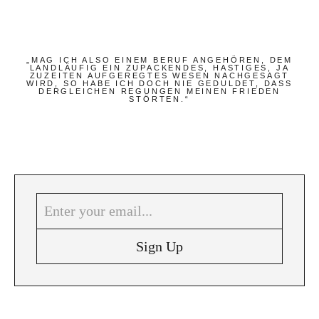
Instagram
Pinterest
„MAG ICH ALSO EINEM BERUF ANGEHÖREN, DEM
LANDLÄUFIG EIN ZUPACKENDES, HASTIGES, JA
ZUZEITEN AUFGEREGTES WESEN NACHGESAGT
WIRD, SO HABE ICH DOCH NIE GEDULDET, DASS
DERGLEICHEN REGUNGEN MEINEN FRIEDEN
STÖRTEN.“