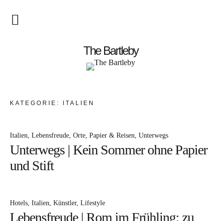
Startseite
The Bartleby
About
Menschen
KATEGORIE:
ITALIEN
Kunst
Italien
Lebensfreude
Orte
Papier & Reisen
Unterwegs
Atelierbesuch
Unterwegs | Kein Sommer ohne Papier
Literatur
und Stift
Papier & Stift
Hotels
Italien
Künstler
Lifestyle
Lebensfreude
Lebensfreude | Rom im Frühling: zu