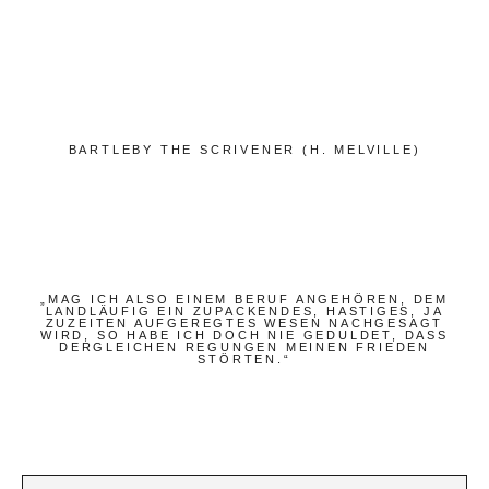
Bücher
Papierwaren
Stifte & Zubehör
Schreiben & Reisen
BARTLEBY THE SCRIVENER (H. MELVILLE)
Hotels
Cafés
Unterwegs
Zeitgeist
„MAG ICH ALSO EINEM BERUF ANGEHÖREN, DEM
LANDLÄUFIG EIN ZUPACKENDES, HASTIGES, JA
ZUZEITEN AUFGEREGTES WESEN NACHGESAGT
WIRD, SO HABE ICH DOCH NIE GEDULDET, DASS
DERGLEICHEN REGUNGEN MEINEN FRIEDEN
Deutsch
STÖRTEN.“
Englisch