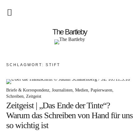
Startseite
The Bartleby
About
Menschen
SCHLAGWORT:
STIFT
Kunst
Atelierbesuch
Briefe & Korrespondenz
Journalisten
Medien
Papierwaren
Schreiben
Zeitgeist
Literatur
Zeitgeist | „Das Ende der Tinte“?
Papier & Stift
Warum das Schreiben von Hand für uns
so wichtig ist
Lebensfreude