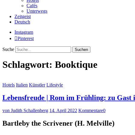
Hotels
Cafés
Unterwegs
Zeitgeist
Deutsch
Instagram
Pinterest
Suche
Schlagwort:
Booktique
Hotels
Italien
Künstler
Lifestyle
Lebensfreude | Rom im Frühling: zu Gast 
von Judith Schallenberg
14. April 2022
Kommentare
0
Bartleby the Scrivener (H. Melville)