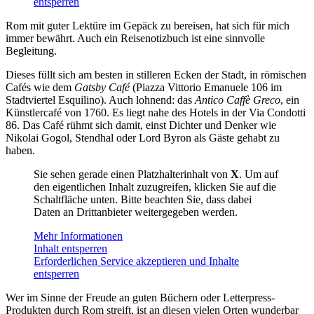
entsperren
Rom mit guter Lektüre im Gepäck zu bereisen, hat sich für mich
immer bewährt. Auch ein Reisenotizbuch ist eine sinnvolle
Begleitung.
Dieses füllt sich am besten in stilleren Ecken der Stadt, in römischen
Cafés wie dem
Gatsby Café
(Piazza Vittorio Emanuele 106 im
Stadtviertel Esquilino). Auch lohnend: das
Antico Caffè Greco
, ein
Künstlercafé von 1760. Es liegt nahe des Hotels in der Via Condotti
86. Das Café rühmt sich damit, einst Dichter und Denker wie
Nikolai Gogol, Stendhal oder Lord Byron als Gäste gehabt zu
haben.
Sie sehen gerade einen Platzhalterinhalt von
X
. Um auf
den eigentlichen Inhalt zuzugreifen, klicken Sie auf die
Schaltfläche unten. Bitte beachten Sie, dass dabei
Daten an Drittanbieter weitergegeben werden.
Mehr Informationen
Inhalt entsperren
Erforderlichen Service akzeptieren und Inhalte
entsperren
Wer im Sinne der Freude an guten Büchern oder Letterpress-
Produkten durch Rom streift, ist an diesen vielen Orten wunderbar