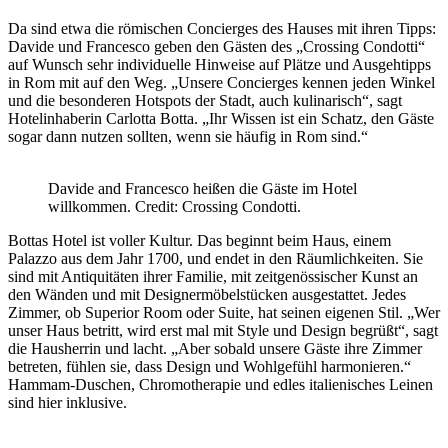
Da sind etwa die römischen Concierges des Hauses mit ihren Tipps:
Davide und Francesco geben den Gästen des „Crossing Condotti“
auf Wunsch sehr individuelle Hinweise auf Plätze und Ausgehtipps
in Rom mit auf den Weg. „Unsere Concierges kennen jeden Winkel
und die besonderen Hotspots der Stadt, auch kulinarisch“, sagt
Hotelinhaberin Carlotta Botta. „Ihr Wissen ist ein Schatz, den Gäste
sogar dann nutzen sollten, wenn sie häufig in Rom sind.“
Davide and Francesco heißen die Gäste im Hotel
willkommen. Credit: Crossing Condotti.
Bottas Hotel ist voller Kultur. Das beginnt beim Haus, einem
Palazzo aus dem Jahr 1700, und endet in den Räumlichkeiten. Sie
sind mit Antiquitäten ihrer Familie, mit zeitgenössischer Kunst an
den Wänden und mit Designermöbelstücken ausgestattet. Jedes
Zimmer, ob Superior Room oder Suite, hat seinen eigenen Stil. „Wer
unser Haus betritt, wird erst mal mit Style und Design begrüßt“, sagt
die Hausherrin und lacht. „Aber sobald unsere Gäste ihre Zimmer
betreten, fühlen sie, dass Design und Wohlgefühl harmonieren.“
Hammam-Duschen, Chromotherapie und edles italienisches Leinen
sind hier inklusive.