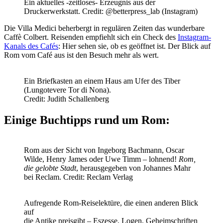
Ein aktuelles -zeitloses- Erzeugnis aus der
Druckerwerkstatt. Credit: @betterpress_lab (Instagram)
Die Villa Medici beherbergt in regulären Zeiten das wunderbare
Caffè Colbert. Reisenden empfiehlt sich ein Check des
Instagram-
Kanals des Cafés
: Hier sehen sie, ob es geöffnet ist. Der Blick auf
Rom vom Café aus ist den Besuch mehr als wert.
Ein Briefkasten an einem Haus am Ufer des Tiber
(Lungotevere Tor di Nona).
Credit: Judith Schallenberg
Einige Buchtipps rund um Rom:
Rom aus der Sicht von Ingeborg Bachmann, Oscar
Wilde, Henry James oder Uwe Timm – lohnend!
Rom,
die gelobte Stadt
, herausgegeben von Johannes Mahr
bei Reclam. Credit: Reclam Verlag
Aufregende Rom-Reiselektüre, die einen anderen Blick
auf
die Antike preisgibt – Eszesse, Logen, Geheimschriften