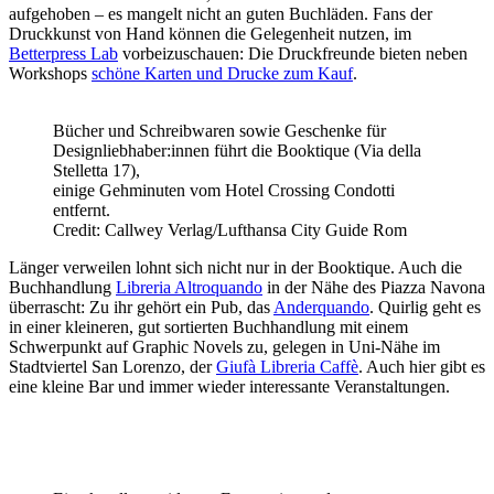
aufgehoben – es mangelt nicht an guten Buchläden. Fans der
Druckkunst von Hand können die Gelegenheit nutzen, im
Betterpress Lab
vorbeizuschauen: Die Druckfreunde bieten neben
Workshops
schöne Karten und Drucke zum Kauf
.
Bücher und Schreibwaren sowie Geschenke für
Designliebhaber:innen führt die Booktique (Via della
Stelletta 17),
einige Gehminuten vom Hotel Crossing Condotti
entfernt.
Credit: Callwey Verlag/Lufthansa City Guide Rom
Länger verweilen lohnt sich nicht nur in der Booktique. Auch die
Buchhandlung
Libreria Altroquando
in der Nähe des Piazza Navona
überrascht: Zu ihr gehört ein Pub, das
Anderquando
. Quirlig geht es
in einer kleineren, gut sortierten Buchhandlung mit einem
Schwerpunkt auf Graphic Novels zu, gelegen in Uni-Nähe im
Stadtviertel San Lorenzo, der
Giufà Libreria Caffè
. Auch hier gibt es
eine kleine Bar und immer wieder interessante Veranstaltungen.