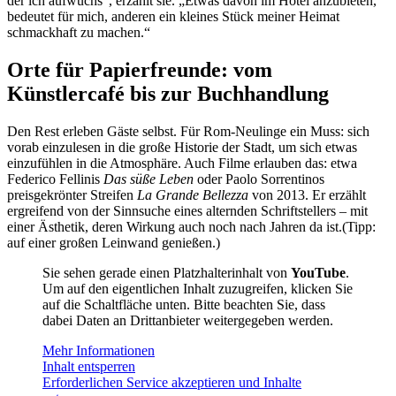
der ich aufwuchs“, erzählt sie. „Etwas davon im Hotel anzubieten,
bedeutet für mich, anderen ein kleines Stück meiner Heimat
schmackhaft zu machen.“
Orte für Papierfreunde: vom
Künstlercafé bis zur Buchhandlung
Den Rest erleben Gäste selbst. Für Rom-Neulinge ein Muss: sich
vorab einzulesen in die große Historie der Stadt, um sich etwas
einzufühlen in die Atmosphäre. Auch Filme erlauben das: etwa
Federico Fellinis
Das süße Leben
oder Paolo Sorrentinos
preisgekrönter Streifen
La Grande Bellezza
von 2013. Er erzählt
ergreifend von der Sinnsuche eines alternden Schriftstellers – mit
einer Ästhetik, deren Wirkung auch noch nach Jahren da ist.(Tipp:
auf einer großen Leinwand genießen.)
Sie sehen gerade einen Platzhalterinhalt von
YouTube
.
Um auf den eigentlichen Inhalt zuzugreifen, klicken Sie
auf die Schaltfläche unten. Bitte beachten Sie, dass
dabei Daten an Drittanbieter weitergegeben werden.
Mehr Informationen
Inhalt entsperren
Erforderlichen Service akzeptieren und Inhalte