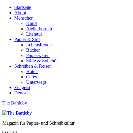
Startseite
About
Menschen
Kunst
Atelierbesuch
Literatur
Papier & Stift
Lebensfreude
Bücher
Papierwaren
Stifte & Zubehör
Schreiben & Reisen
Hotels
Cafés
Unterwegs
Zeitgeist
Deutsch
The Bartleby
Magazin für Papier- und Schreibkultur