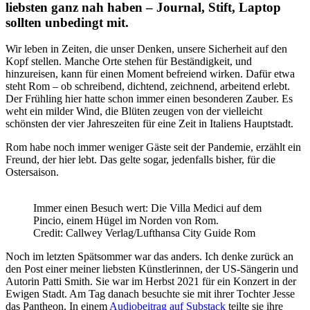
liebsten ganz nah haben – Journal, Stift, Laptop
sollten unbedingt mit.
Wir leben in Zeiten, die unser Denken, unsere Sicherheit auf den
Kopf stellen. Manche Orte stehen für Beständigkeit, und
hinzureisen, kann für einen Moment befreiend wirken. Dafür etwa
steht Rom – ob schreibend, dichtend, zeichnend, arbeitend erlebt.
Der Frühling hier hatte schon immer einen besonderen Zauber. Es
weht ein milder Wind, die Blüten zeugen von der vielleicht
schönsten der vier Jahreszeiten für eine Zeit in Italiens Hauptstadt.
Rom habe noch immer weniger Gäste seit der Pandemie, erzählt ein
Freund, der hier lebt. Das gelte sogar, jedenfalls bisher, für die
Ostersaison.
Immer einen Besuch wert: Die Villa Medici auf dem
Pincio, einem Hügel im Norden von Rom.
Credit: Callwey Verlag/Lufthansa City Guide Rom
Noch im letzten Spätsommer war das anders. Ich denke zurück an
den Post einer meiner liebsten Künstlerinnen, der US-Sängerin und
Autorin Patti Smith. Sie war im Herbst 2021 für ein Konzert in der
Ewigen Stadt. Am Tag danach besuchte sie mit ihrer Tochter Jesse
das Pantheon. In einem
Audiobeitrag auf Substack
teilte sie ihre