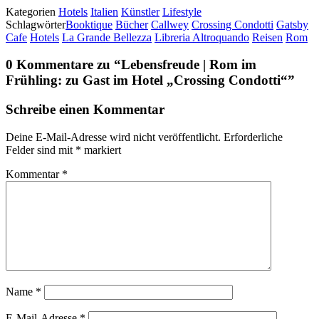
Kategorien
Hotels
Italien
Künstler
Lifestyle
Schlagwörter
Booktique
Bücher
Callwey
Crossing Condotti
Gatsby
Cafe
Hotels
La Grande Bellezza
Libreria Altroquando
Reisen
Rom
0 Kommentare zu “
Lebensfreude | Rom im
Frühling: zu Gast im Hotel „Crossing Condotti“
”
Schreibe einen Kommentar
Deine E-Mail-Adresse wird nicht veröffentlicht.
Erforderliche
Felder sind mit
*
markiert
Kommentar
*
Name
*
E-Mail-Adresse
*