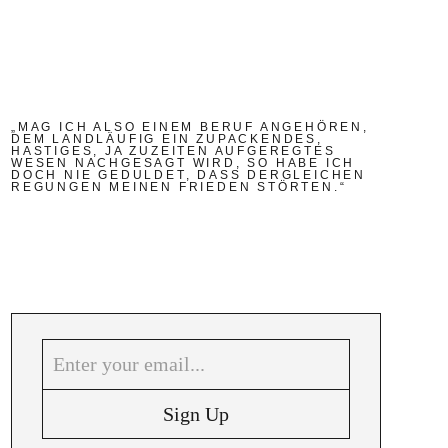
„MAG ICH ALSO EINEM BERUF ANGEHÖREN,
DEM LANDLÄUFIG EIN ZUPACKENDES,
HASTIGES, JA ZUZEITEN AUFGEREGTES
WESEN NACHGESAGT WIRD, SO HABE ICH
DOCH NIE GEDULDET, DASS DERGLEICHEN
REGUNGEN MEINEN FRIEDEN STÖRTEN.“