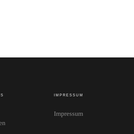
von Judith Schallenberg
11. Februar 2018
Kommentare
0
ES
IMPRESSUM
Impressum
en