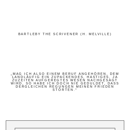
Bücher
Papierwaren
Stifte & Zubehör
Schreiben & Reisen
BARTLEBY THE SCRIVENER (H. MELVILLE)
Hotels
Cafés
Unterwegs
„MAG ICH ALSO EINEM BERUF ANGEHÖREN, DEM
LANDLÄUFIG EIN ZUPACKENDES, HASTIGES, JA
Zeitgeist
ZUZEITEN AUFGEREGTES WESEN NACHGESAGT
WIRD, SO HABE ICH DOCH NIE GEDULDET, DASS
DERGLEICHEN REGUNGEN MEINEN FRIEDEN
STÖRTEN.“
Deutsch