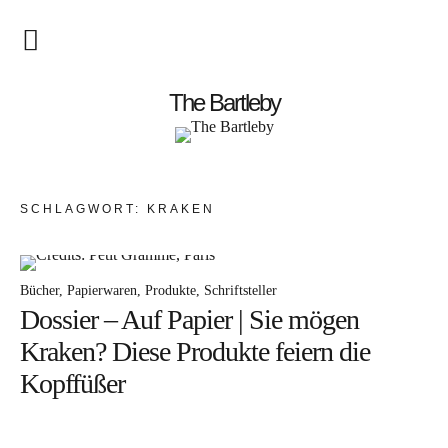
Startseite
The Bartleby
About
Menschen
SCHLAGWORT:
KRAKEN
Kunst
Atelierbesuch
Bücher
Papierwaren
Produkte
Schriftsteller
Dossier – Auf Papier | Sie mögen
Literatur
Kraken? Diese Produkte feiern die
Papier & Stift
Kopffüßer
Lebensfreude