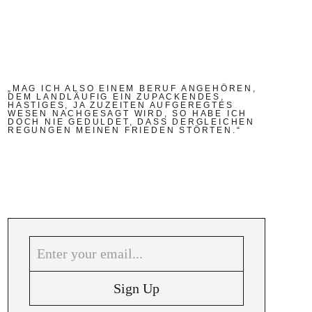
„MAG ICH ALSO EINEM BERUF ANGEHÖREN,
DEM LANDLÄUFIG EIN ZUPACKENDES,
HASTIGES, JA ZUZEITEN AUFGEREGTES
WESEN NACHGESAGT WIRD, SO HABE ICH
DOCH NIE GEDULDET, DASS DERGLEICHEN
REGUNGEN MEINEN FRIEDEN STÖRTEN.“