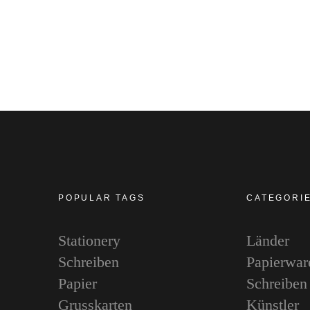
POPULAR TAGS
CATEGORI
Stationery
Länder
Schreiben
Papierwar
Papier
Schreiben
Grusskarten
Künstler