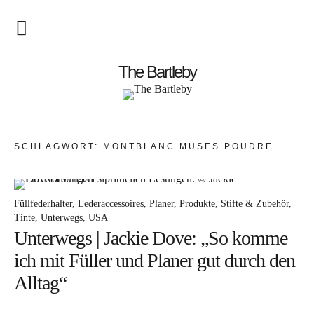
Startseite
The Bartleby
About
Menschen
SCHLAGWORT:
MONTBLANC MUSES POUDRÉ
Kunst
Atelierbesuch
Füllfederhalter
Lederaccessoires
Planer
Produkte
Stifte & Zubehör
Tinte
Unterwegs
USA
Literatur
Unterwegs | Jackie Dove: „So komme
Papier & Stift
ich mit Füller und Planer gut durch den
Alltag“
Lebensfreude