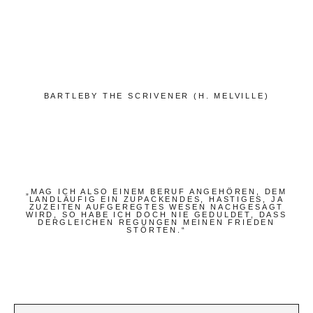
Bücher
Papierwaren
Stifte & Zubehör
Schreiben & Reisen
BARTLEBY THE SCRIVENER (H. MELVILLE)
Hotels
Cafés
Unterwegs
Zeitgeist
„MAG ICH ALSO EINEM BERUF ANGEHÖREN, DEM
LANDLÄUFIG EIN ZUPACKENDES, HASTIGES, JA
ZUZEITEN AUFGEREGTES WESEN NACHGESAGT
WIRD, SO HABE ICH DOCH NIE GEDULDET, DASS
DERGLEICHEN REGUNGEN MEINEN FRIEDEN
Deutsch
STÖRTEN.“
Englisch