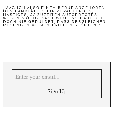
„MAG ICH ALSO EINEM BERUF ANGEHÖREN,
DEM LANDLÄUFIG EIN ZUPACKENDES,
HASTIGES, JA ZUZEITEN AUFGEREGTES
WESEN NACHGESAGT WIRD, SO HABE ICH
DOCH NIE GEDULDET, DASS DERGLEICHEN
REGUNGEN MEINEN FRIEDEN STÖRTEN.“