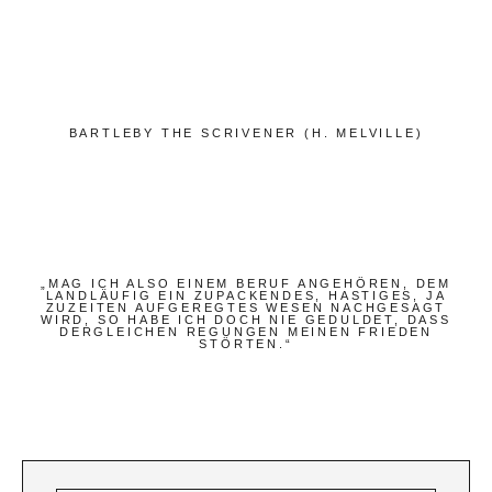
Bücher
Papierwaren
Stifte & Zubehör
Schreiben & Reisen
BARTLEBY THE SCRIVENER (H. MELVILLE)
Hotels
Cafés
Unterwegs
„MAG ICH ALSO EINEM BERUF ANGEHÖREN, DEM
Zeitgeist
LANDLÄUFIG EIN ZUPACKENDES, HASTIGES, JA
ZUZEITEN AUFGEREGTES WESEN NACHGESAGT
WIRD, SO HABE ICH DOCH NIE GEDULDET, DASS
DERGLEICHEN REGUNGEN MEINEN FRIEDEN
STÖRTEN.“
Deutsch
Englisch