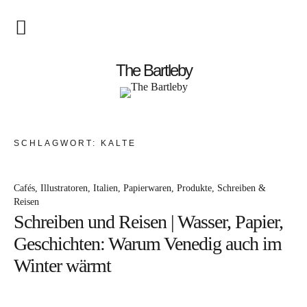
Startseite
The Bartleby
About
Menschen
SCHLAGWORT:
KÄLTE
Kunst
Cafés
Illustratoren
Italien
Papierwaren
Produkte
Schreiben &
Atelierbesuch
Reisen
Schreiben und Reisen | Wasser, Papier,
Literatur
Geschichten: Warum Venedig auch im
Papier & Stift
Winter wärmt
Lebensfreude