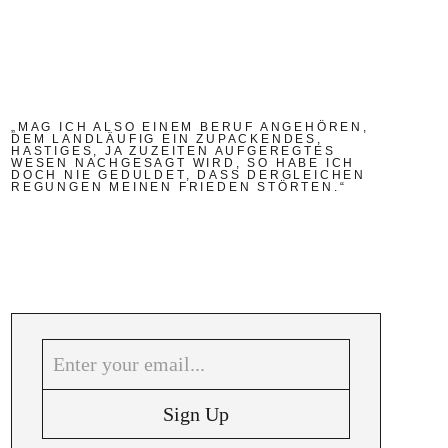
„MAG ICH ALSO EINEM BERUF ANGEHÖREN,
DEM LANDLÄUFIG EIN ZUPACKENDES,
HASTIGES, JA ZUZEITEN AUFGEREGTES
WESEN NACHGESAGT WIRD, SO HABE ICH
DOCH NIE GEDULDET, DASS DERGLEICHEN
REGUNGEN MEINEN FRIEDEN STÖRTEN.“