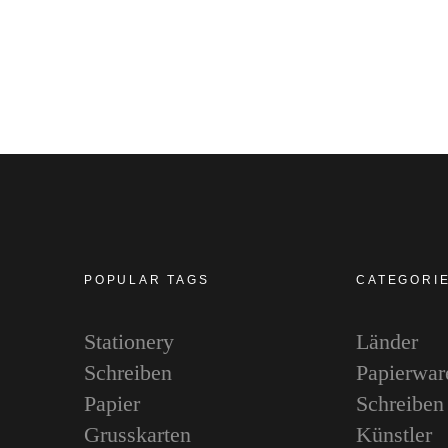
POPULAR TAGS
CATEGORI
Stationery
Länder
Schreiben
Papierwar
Papier
Schreiben
Grusskarten
Künstler